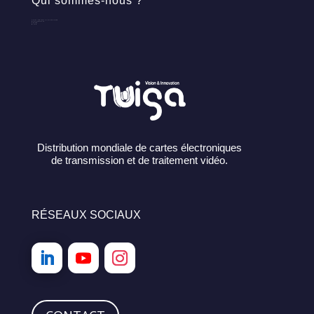
Qui sommes-nous ?
Localisation et expertise
Evénements
Presse
Blog
Distribution mondiale de cartes électroniques
de transmission et de traitement vidéo.
RÉSEAUX SOCIAUX